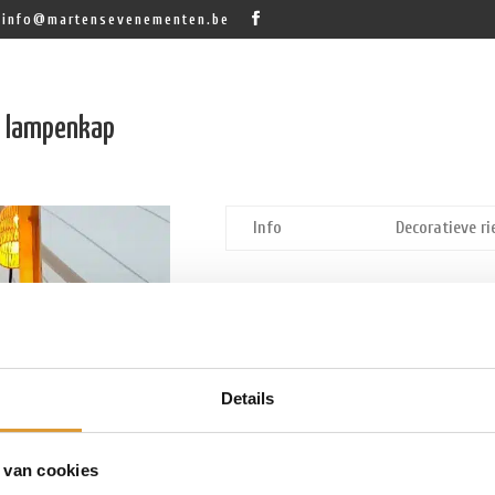
info@martensevenementen.be
n lampenkap
Info
Decoratieve r
Vraag offerte aan
Vraag offerte aan!
Details
 van cookies