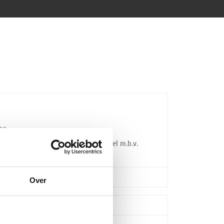
00cm.
chakeld worden tot een groter geheel m.b.v.
l
Over
odium » 2 treden of 4 treden