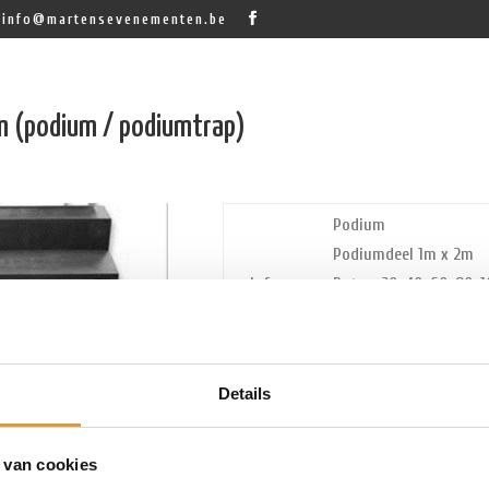
info@martensevenementen.be
m (podium / podiumtrap)
Podium
Podiumdeel 1m x 2m
Info
Poten: 20-40-60-80-1
Deze delen kunnen ges
speciale klemmen.
Prijs
€ 15,00 per podiumdee
Details
Info
podiumtrap voor p
 van cookies